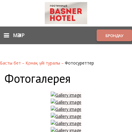
МӘЗІР
БРОНДАУ
Басты бет
–
Қонақ үйі туралы
–
Фотосуреттер
Фотогалерея