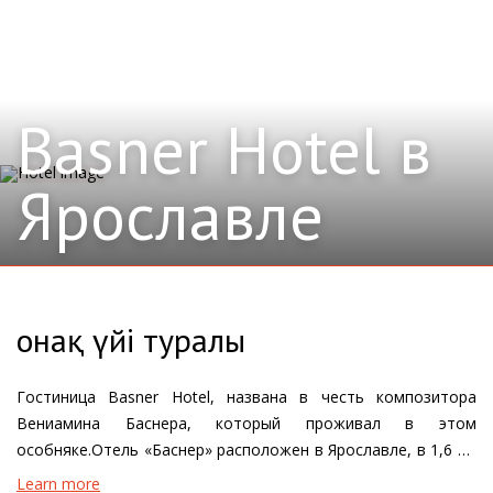
Basner Hotel в
Ярославле
Қонақ үйі туралы
Гостиница Basner Hotel, названа в честь композитора
Вениамина Баснера, который проживал в этом
особняке.Отель «Баснер» расположен в Ярославле, в 1,6 км
от Успенского собора и в 700 метрах от стадиона
Learn more