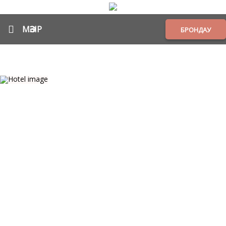
МӘЗІР
БРОНДАУ