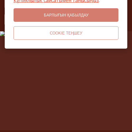
Құпиялылық сайсатымен танысыңыз
.
двуспальной кроватью
БАРЛЫҒЫН ҚАБЫЛДАУ
БАҒАСЫН БІЛУ
COOKIE ТЕҢШЕУ