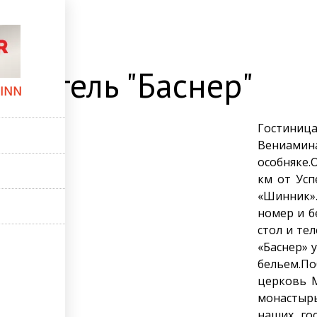
 hotel inn
с. Отель "Баснер"
 INN
Гостиница
Вениами
особняке.О
км от Усп
«Шинник».
номер и б
стол и те
«Баснер» 
бельем.По
церковь М
монастырь
наших го