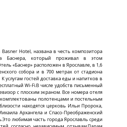
 Basner Hotel, названа в честь композитора
на Баснера, который проживал в этом
тель «Баснер» расположен в Ярославле, в 1,6
енского собора и в 700 метрах от стадиона
 К услугам гостей доставка еды и напитков в
есплатный Wi-Fi.В числе удобств письменный
левизор с плоским экраном. Все номера отеля
укомплектованы полотенцами и постельным
близости находятся церковь Ильи Пророка,
ихаила Архангела и Спасо-Преображенский
.Это любимая часть города Ярославль среди
стей согласно независимым отзывам.Парам