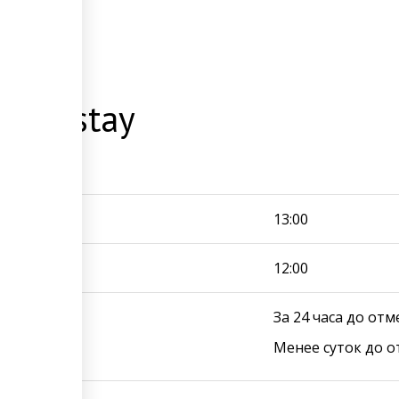
s of stay
нская 47
13:00
12:00
cellation
За 24 часа до отм
Менее суток до 