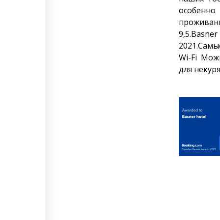
особенно
проживан
9,5.Basne
2021.Самы
Wi-Fi Мо
для некур