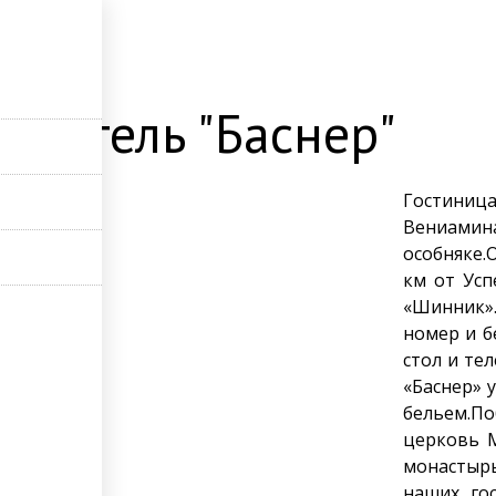
店
с. Отель "Баснер"
Гостиница
Вениами
особняке.О
км от Усп
«Шинник».
номер и б
стол и те
«Баснер» 
бельем.По
церковь М
монастырь
наших го