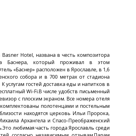
 Basner Hotel, названа в честь композитора
на Баснера, который проживал в этом
тель «Баснер» расположен в Ярославле, в 1,6
енского собора и в 700 метрах от стадиона
 К услугам гостей доставка еды и напитков в
есплатный Wi-Fi.В числе удобств письменный
левизор с плоским экраном. Все номера отеля
укомплектованы полотенцами и постельным
близости находятся церковь Ильи Пророка,
ихаила Архангела и Спасо-Преображенский
.Это любимая часть города Ярославль среди
стей согласно независимым отзывам.Парам