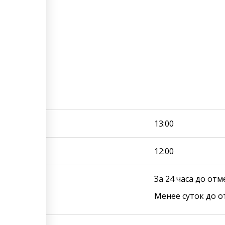
住需知
нская 47
13:00
12:00
За 24 часа до отм
Менее суток до 