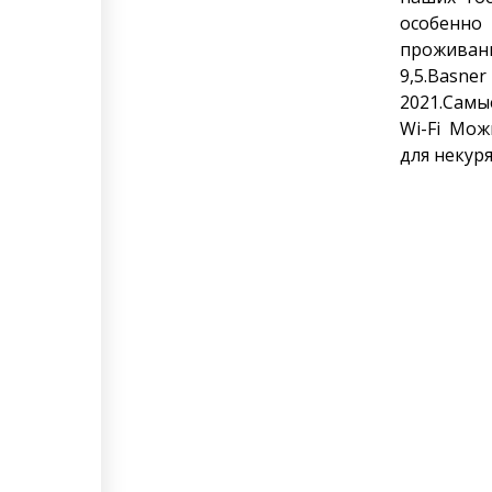
особенно
проживан
9,5.Basne
2021.Самы
Wi-Fi Мо
для некур