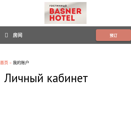
房间
预订
首页
–
我的账户
Личный кабинет